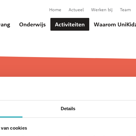
Home
Actueel
Werken bij
Team
ang
Onderwijs
Activiteiten
Waarom UniKid
SkillsKidz
u
Details
 van cookies