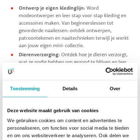
Ontwerp je eigen kledinglijn:
Word
modeontwerper en leer stap voor stap kleding en
accessoires maken. Van beginnerslessen tot
gevorderde naailessen: ontdek ontwerpen,
patroontekenen en naaitechnieken terwijl je werkt
aan jouw eigen mini-collectie.
Dierenverzorging:
Ontdek hoe je dieren verzorgt,
wat ze nodig hebben om gezond te blijven en leer
alles over voeding, verzorging en dierenwelzijn.
Fotografie:
Leer hoe je de perfecte foto maakt en
ontdek alles over licht, compositie en creativiteit.
Toestemming
Details
Over
Art Attack:
Laat je fantasie los en maak de mooiste
kunstwerken met verf, papier, karton en allerlei
creatieve materialen.
Deze website maakt gebruik van cookies
Storytelling:
Word een echte schrijver en bedenk je
We gebruiken cookies om content en advertenties te
eigen verhaal.
personaliseren, om functies voor social media te bieden
en om ons websiteverkeer te analyseren. Ook delen we
Junior Masterchef:
Reis de wereld rond in de