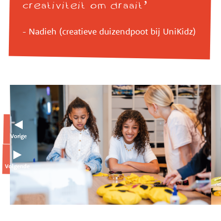
creativiteit om draait’
- Nadieh (creatieve duizendpoot bij UniKidz)
Vorige
Volgende