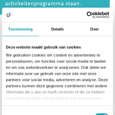
activiteitenprogramma staan.
Toestemming
Details
Over
Bij UniKidz krijg je een totaalpakket met opvang
gedurende school- en vakantiedagen. Daarbij zijn er
geen bijkomende kosten voor onze activiteiten, waar je
Deze website maakt gebruik van cookies
normaal als ouder voor zou betalen náást de
opvangkosten. Het maakt bovendien bepaalde
We gebruiken cookies om content en advertenties te
activiteiten toegankelijk voor kinderen die daar
personaliseren, om functies voor social media te bieden
normaal geen toegang toe zouden hebben.
en om ons websiteverkeer te analyseren. Ook delen we
informatie over uw gebruik van onze site met onze
partners voor social media, adverteren en analyse. Deze
De tarieven bij UniKidz Steiger
partners kunnen deze gegevens combineren met andere
voor 2026:
informatie die u aan ze heeft verstrekt of die ze hebben
verzameld op basis van uw gebruik van hun services.
Type opvang
Uurtarief
Toestemmingsselectie