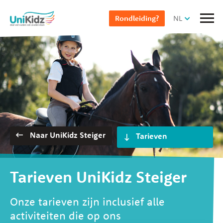
Overslaan
NL
Rondleiding?
en
naar
de
inhoud
gaan
Selecteer pagina
Naar UniKidz Steiger
Tarieven UniKidz Steiger
Onze tarieven zijn inclusief alle
activiteiten die op ons