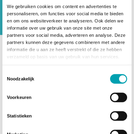
oudercommissie aan UniKidz. Elk jaar
We gebruiken cookies om content en advertenties te
wordt onze opvang beoordeeld door de
personaliseren, om functies voor social media te bieden
GGD Inspectie Kinderopvang.
en om ons websiteverkeer te analyseren. Ook delen we
informatie over uw gebruik van onze site met onze
partners voor social media, adverteren en analyse. Deze
partners kunnen deze gegevens combineren met andere
informatie die u aan ze heeft verstrekt of die ze hebben
UniKidz werkt harmonieus samen met onze actieve
verzameld op basis van uw gebruik van hun services.
oudercommissie. De oudercommissie behartigt de
belangen van alle ouders van UniKidz. Alle vragen,
Toestemmingsselectie
suggesties, ideeën en opmerkingen kunnen via de
Noodzakelijk
oudercommissie worden voorgelegd aan de directie. Doel
is om zo de ouders een heldere stem te geven in de
opvangomgeving van hun kind(eren) en om met elkaar
Voorkeuren
opvang en talentontwikkeling steeds beter vorm te geven.
Heb je vragen, suggesties, ideeën of opmerkingen? Laat
Statistieken
het de oudercommissie weten door een mail te sturen
naar
ocsporthelden@unikidz.nl
.