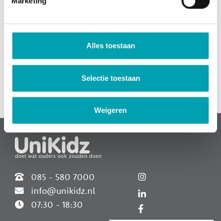
Marketing
Uiteraard wil je als ouder weten hoe de GGD onze opvang
heeft beoordeeld. Bekijk direct het meest
recente inspectierapport:
Alles toestaan
Bekijk rapport BSO
Selectie toestaan
Widgets
Weigeren
085 - 580 7000
info@unikidz.nl
07:30 - 18:30