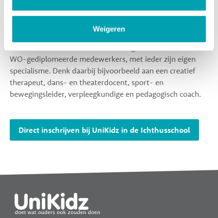
Op onze kinderdagverblijven werken we met vaste
gezichten op de groep. Dit zorgt voor geborgenheid en
vertrouwdheid. Onze medewerkers zorgen voor een
Weigeren
prettige sfeer zodat kinderen zich snel thuisvoelen bij
UniKidz. Ons team bestaat uit bevlogen MBO-, HBO- en
WO-gediplomeerde medewerkers, met ieder zijn eigen
specialisme. Denk daarbij bijvoorbeeld aan een creatief
therapeut, dans- en theaterdocent, sport- en
bewegingsleider, verpleegkundige en pedagogisch coach.
Direct inschrijven bij UniKidz in de Ichthusschool
Widgets