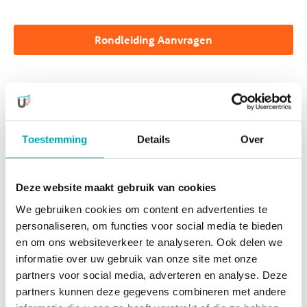
Rondleiding Aanvragen
Onze peuters worden volop uitgedaagd om zich verder te
ontwikkelen. Dat ontwikkelen doen ze vervolgens eigenlijk
(van)zelf, op hun eigen speelse manier.
‘Vanzelfontwikkeling’ noemen we dat bij UniKidz.
Toestemming
Details
Over
Natuurlijk onder de liefdevolle begeleiding van ons
deskundige team.
Deze website maakt gebruik van cookies
We gebruiken cookies om content en advertenties te
Ontwikkeling
personaliseren, om functies voor social media te bieden
Wij stimuleren de ontwikkeling van onze kinderen door
en om ons websiteverkeer te analyseren. Ook delen we
het aanbieden van activiteiten die bij hun leeftijd passen.
informatie over uw gebruik van onze site met onze
Met een mooie balans tussen actieve en ontspannende
partners voor social media, adverteren en analyse. Deze
activiteiten, zowel binnen als buiten. Deze leeftijdsfase is
partners kunnen deze gegevens combineren met andere
ontzettend leuk. De kinderen hebben inmiddels