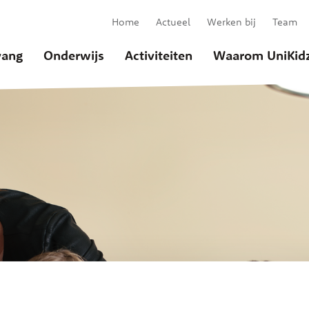
Home
Actueel
Werken bij
Team
ang
Onderwijs
Activiteiten
Waarom UniKid