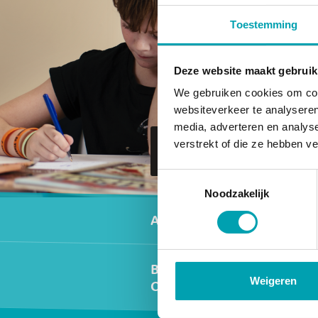
Toestemming
Deze website maakt gebruik
We gebruiken cookies om cont
websiteverkeer te analyseren
media, adverteren en analys
Naar
verstrekt of die ze hebben v
UniKidz Vallei
Toestemmingsselectie
Noodzakelijk
Secundair men
Activiteiten
Buitenschoolse
Weigeren
Opvang