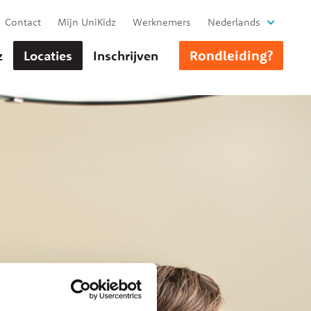
Contact
Mijn UniKidz
Werknemers
Nederlands
Rondleiding?
z
Locaties
Inschrijven