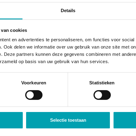
Details
 van cookies
ent en advertenties te personaliseren, om functies voor social
Ophalen schol
. Ook delen we informatie over uw gebruik van onze site met on
e. Deze partners kunnen deze gegevens combineren met andere i
erzameld op basis van uw gebruik van hun services.
Voorkeuren
Statistieken
u
Selectie toestaan
Wij halen voor deze locatie onder andere kinderen o