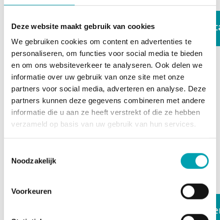
Mini Professors
Esc
Deze website maakt gebruik van cookies
We gebruiken cookies om content en advertenties te
personaliseren, om functies voor social media te bieden
en om ons websiteverkeer te analyseren. Ook delen we
Kinderen krijgen inzicht in hoe sommige dingen werken en
informatie over uw gebruik van onze site met onze
ontstaan. Allerlei vaardigheden komen om de hoek kijken,
partners voor social media, adverteren en analyse. Deze
denk aan concentratie, samenwerken, oplossingsgericht
partners kunnen deze gegevens combineren met andere
denken, creativiteit, presenteren en je fantasie gebruiken.
informatie die u aan ze heeft verstrekt of die ze hebben
Kinderen zijn van nature nieuwsgierig en daar maken we
verzameld op basis van uw gebruik van hun services.
binnen dit label dankbaar gebruik van!
Toestemmingsselectie
Een kleine greep uit de
Noodzakelijk
activiteiten van SkillsKidz
Voorkeuren
Fotocursus
Die