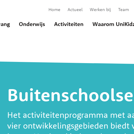
Home
Actueel
Werken bij
Team
ang
Onderwijs
Activiteiten
Waarom UniKid
Buitenschools
u
Het activiteitenprogramma met a
vier ontwikkelingsgebieden biedt v