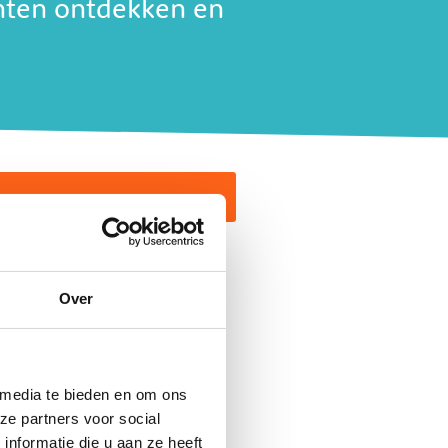
enten ontdekken en
en
moeten naar hun werk. Dat
Over
 een plek waar kinderen
rantwoordelijkheid voor een
 Brengen ze naar paardrijden,
aandacht. Elke dag weer
 media te bieden en om ons
en.
ze partners voor social
nformatie die u aan ze heeft