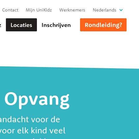
Contact
Mijn UniKidz
Werknemers
Nederlands
Rondleiding?
z
Locaties
Inschrijven
e Opvang
andacht voor de
oor elk kind veel