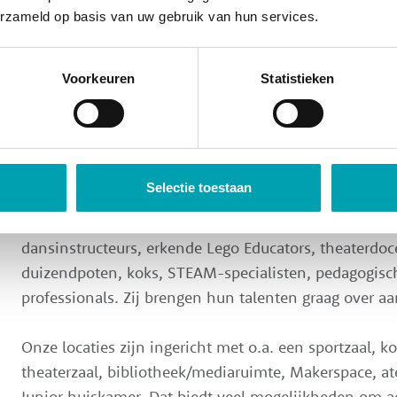
erzameld op basis van uw gebruik van hun services.
Ontwikkeling
Bij UniKidz ontwikkelen kinderen hun talenten door 
Voorkeuren
Statistieken
diverse ontwikkelingsgebieden: FitKidz (sport & bewe
ziel), SkillsKidz (maken & creëren) en MindKidz (ontw
activiteiten zijn inclusief. Je betaalt dus niet extra.
Selectie toestaan
Ons team bestaat uit bevlogen MBO-, HBO- en WO-
met ieder een eigen specialisme. Wij beschikken o.a. 
dansinstructeurs, erkende Lego Educators, theaterdoc
duizendpoten, koks, STEAM-specialisten, pedagogisc
professionals. Zij brengen hun talenten graag over aa
Onze locaties zijn ingericht met o.a. een sportzaal, k
theaterzaal, bibliotheek/mediaruimte, Makerspace, at
Junior huiskamer. Dat biedt veel mogelijkheden om act