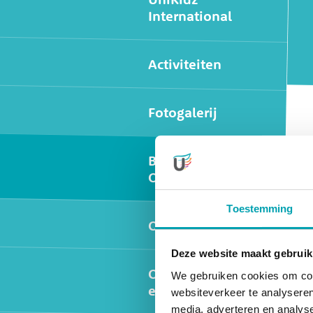
International
Activiteiten
Fotogalerij
Buitenschoolse
Opvang
Toestemming
Ophalen scholen
Deze website maakt gebruik
Oudercommissie
We gebruiken cookies om cont
en Inspectie
websiteverkeer te analyseren
media, adverteren en analys