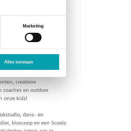
deelname aan activiteiten in
Marketing
gen), SoulKidz (met hart &
ikkeling & onderwijs). Alle
Alles toestaan
gediplomeerde medewerkers,
over sport- en
enten, creatieve
h coaches en outdoor
n onze kidz!
ookstudio, dans- en
elier, bioscoop en een Scoolz
iviteiten intern aan te