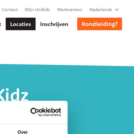
Contact
Mijn UniKidz
Werknemers
Nederlands
Rondleiding?
z
Locaties
Inschrijven
Kidz
Over