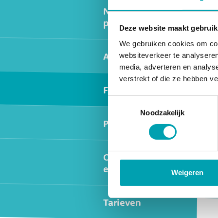
Naschools
programma
Deze website maakt gebruik
We gebruiken cookies om cont
Activiteiten
websiteverkeer te analyseren
media, adverteren en analys
verstrekt of die ze hebben v
Fotogalerij
Toestemmingsselectie
Noodzakelijk
Peuteropvang
Oudercommissie
en Inspectie
Weigeren
Tarieven