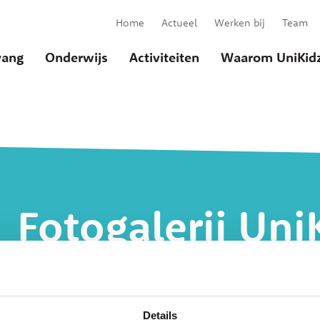
Home
Actueel
Werken bij
Team
ang
Onderwijs
Activiteiten
Waarom UniKid
Fotogalerij Uni
Vliegenbos
u
Details