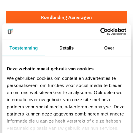
Rondleiding Aanvragen
Onze peuters worden volop uitgedaagd om zich verder te
ontwikkelen. Dat ontwikkelen doen ze vervolgens eigenlijk
Toestemming
Details
Over
(van)zelf, op hun eigen speelse manier.
‘Vanzelfontwikkeling’ noemen we dat bij UniKidz.
Natuurlijk onder de liefdevolle begeleiding van ons
Deze website maakt gebruik van cookies
deskundige team.
We gebruiken cookies om content en advertenties te
personaliseren, om functies voor social media te bieden
Ontwikkeling
en om ons websiteverkeer te analyseren. Ook delen we
informatie over uw gebruik van onze site met onze
Wij stimuleren de ontwikkeling van onze kinderen door
partners voor social media, adverteren en analyse. Deze
het aanbieden van activiteiten die bij hun leeftijd passen.
partners kunnen deze gegevens combineren met andere
Met een mooie balans tussen actieve en ontspannende
informatie die u aan ze heeft verstrekt of die ze hebben
activiteiten, zowel binnen als buiten. Deze leeftijdsfase is
verzameld op basis van uw gebruik van hun services.
ontzettend leuk. De kinderen hebben inmiddels