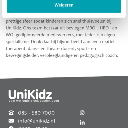
Op onze kinderdagverblijven werken we met vaste
Weigeren
gezichten op de groep. Dit zorgt voor geborgenheid en
vertrouwdheid. Onze medewerkers zorgen voor een
prettige sfeer zodat kinderen zich snel thuisvoelen bij
UniKidz. Ons team bestaat uit bevlogen MBO-, HBO- en
WO-gediplomeerde medewerkers, met ieder zijn eigen
specialisme. Denk daarbij bijvoorbeeld aan een creatief
therapeut, dans- en theaterdocent, sport- en
bewegingsleider, verpleegkundige en pedagogisch coach.
Widgets
085 - 580 7000
info@unikidz.nl