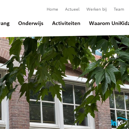
Home
Actueel
Werken bij
Team
ang
Onderwijs
Activiteiten
Waarom UniKid