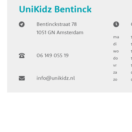
UniKidz Bentinck
Bentinckstraat 78
1051 GN Amsterdam
ma
di
wo
06 149 055 19
do
vr
za
info@unikidz.nl
zo