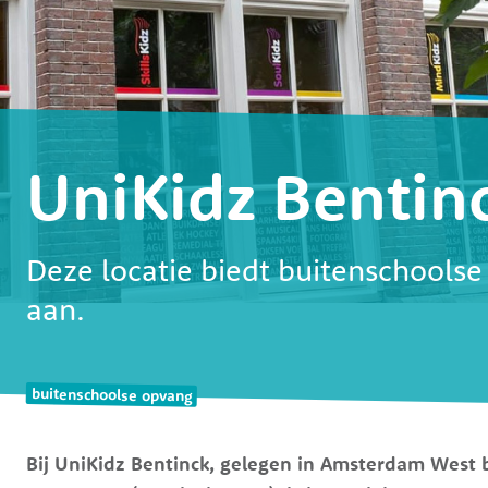
UniKidz Bentin
Deze locatie biedt buitenschoolse 
aan.
u
buitenschoolse opvang
Bij UniKidz Bentinck, gelegen in Amsterdam West b