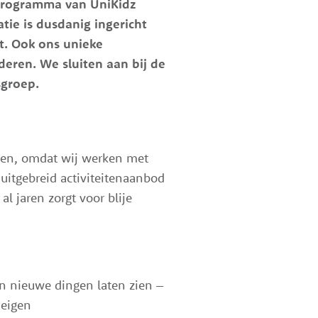
gprogramma van UniKidz
atie is dusdanig ingericht
lt. Ook ons unieke
deren. We sluiten aan bij de
sgroep.
nden, omdat wij werken met
itgebreid activiteitenaanbod
al jaren zorgt voor blije
n nieuwe dingen laten zien –
 eigen