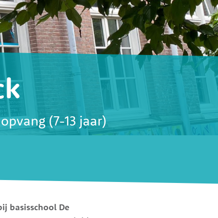
ck
opvang (7-13 jaar)
ij basisschool De