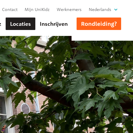
Contact
Mijn UniKidz
Werknemers
Nederlands
Rondleiding?
z
Locaties
Inschrijven