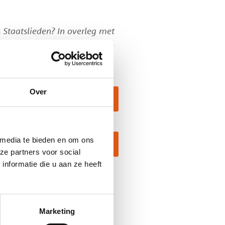
 Staatslieden? In overleg met
en tijdstip bij één van beide
Over
taatslieden
 media te bieden en om ons
 Bentinck
ze partners voor social
nformatie die u aan ze heeft
end gesprek óf een
Marketing
e binnen één werkdag terug!