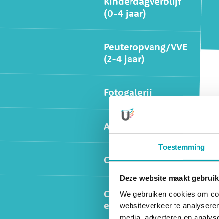
Kinderdagverblijf
(0-4 jaar)
Peuteropvang/VVE
(2-4 jaar)
Fotogalerij
Activiteiten
Toestemming
Ophalen scholen
Deze website maakt gebruik
Oudercommissie
We gebruiken cookies om cont
en Inspectie
websiteverkeer te analyseren
media, adverteren en analys