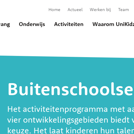
Home
Actueel
Werken bij
Team
ang
Onderwijs
Activiteiten
Waarom UniKid
Buitenschools
u
Het activiteitenprogramma met a
vier ontwikkelingsgebieden biedt v
keuze. Het laat kinderen hun tal