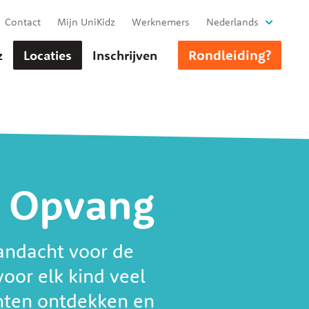
Contact
Mijn UniKidz
Werknemers
Nederlands
Rondleiding?
z
Locaties
Inschrijven
e Opvang
andacht voor de
oor elk kind veel
enten ontdekken en