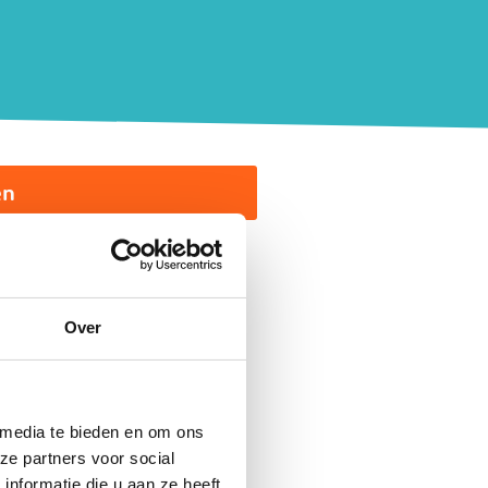
en
moeten naar hun werk. Dat
 een plek waar kinderen
Over
rantwoordelijkheid voor een
 Brengen ze naar paardrijden,
aandacht. Elke dag weer
en.
 media te bieden en om ons
ze partners voor social
nformatie die u aan ze heeft