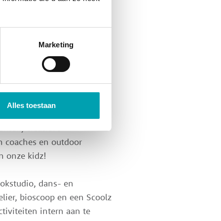
deelname aan activiteiten in
gen), SoulKidz (met hart &
Marketing
ikkeling & onderwijs). Alle
gediplomeerde medewerkers,
Alles toestaan
over sport- en
enten, creatieve
h coaches en outdoor
n onze kidz!
ookstudio, dans- en
elier, bioscoop en een Scoolz
iviteiten intern aan te