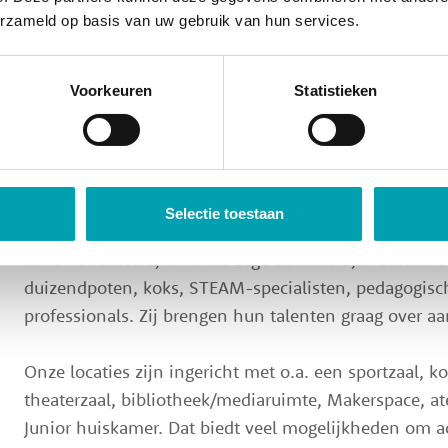
Ontwikkeling
erzameld op basis van uw gebruik van hun services.
Bij UniKidz ontwikkelen kinderen hun talenten door 
diverse ontwikkelingsgebieden: FitKidz (sport & bewe
Voorkeuren
Statistieken
ziel), SkillsKidz (maken & creëren) en MindKidz (ontw
activiteiten zijn inclusief. Je betaalt dus niet extra.
Ons team bestaat uit bevlogen MBO-, HBO- en WO-
Selectie toestaan
met ieder een eigen specialisme. Wij beschikken o.a. 
dansinstructeurs, erkende Lego Educators, theaterdoc
duizendpoten, koks, STEAM-specialisten, pedagogisc
professionals. Zij brengen hun talenten graag over aa
Onze locaties zijn ingericht met o.a. een sportzaal, k
theaterzaal, bibliotheek/mediaruimte, Makerspace, at
Junior huiskamer. Dat biedt veel mogelijkheden om act