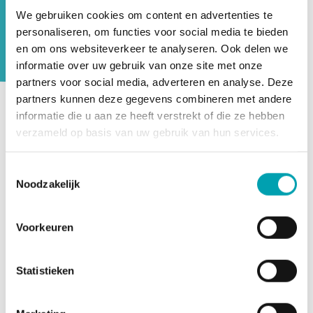
oudercommissie aan UniKidz. Elk jaar
We gebruiken cookies om content en advertenties te
wordt onze opvang beoordeeld door de
personaliseren, om functies voor social media te bieden
GGD Inspectie Kinderopvang.
en om ons websiteverkeer te analyseren. Ook delen we
informatie over uw gebruik van onze site met onze
partners voor social media, adverteren en analyse. Deze
partners kunnen deze gegevens combineren met andere
informatie die u aan ze heeft verstrekt of die ze hebben
UniKidz werkt harmonieus samen met onze actieve
verzameld op basis van uw gebruik van hun services.
oudercommissie. De oudercommissie behartigt de
belangen van alle ouders van UniKidz. Alle vragen,
Toestemmingsselectie
suggesties, ideeën en opmerkingen kunnen via de
Noodzakelijk
oudercommissie worden voorgelegd aan de directie. Doel
is om zo de ouders een heldere stem te geven in de
opvangomgeving van hun kind(eren) en om met elkaar
Voorkeuren
opvang en talentontwikkeling steeds beter vorm te geven.
Heb je vragen, suggesties, ideeën of opmerkingen? Laat
Statistieken
het de oudercommissie weten door een mail te sturen
naar
ocschuit@unikidz.nl
.