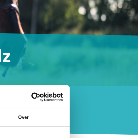
dz
tiviteiten die op
Over