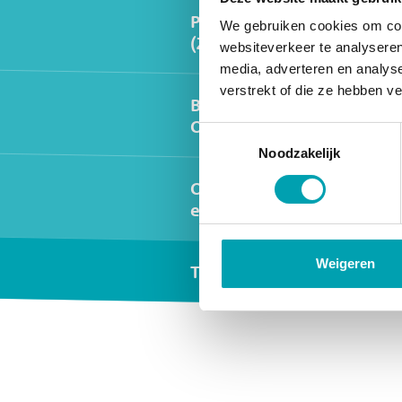
Peuteropvang/VVE
We gebruiken cookies om cont
(2-4 jaar)
websiteverkeer te analyseren
media, adverteren en analys
verstrekt of die ze hebben v
Buitenschoolse
Opvang
Toestemmingsselectie
Noodzakelijk
Oudercommissie
en Inspectie
Weigeren
Tarieven
Widgets