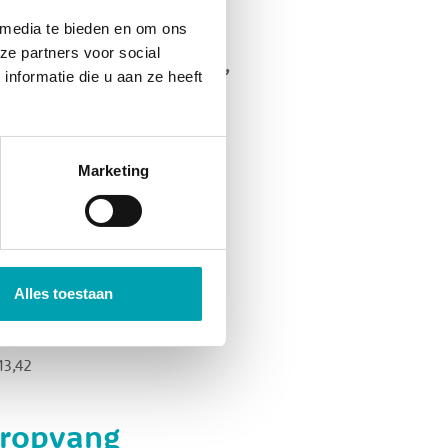
 media te bieden en om ons
gedurende school- en
ze partners voor social
sten voor onze activiteiten,
nformatie die u aan ze heeft
 de opvangkosten. Het
k voor kinderen die daar
Marketing
2026:
urtarief
Alles toestaan
12,20
12,28
13,42
eropvang