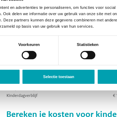
ent en advertenties te personaliseren, om functies voor social
Bij UniKidz krijg je een totaalpakket met opvang 
. Ook delen we informatie over uw gebruik van onze site met on
vakantiedagen. Daarbij zijn er geen bijkomende ko
e. Deze partners kunnen deze gegevens combineren met andere i
waar je normaal als ouder voor zou betalen náást
erzameld op basis van uw gebruik van hun services.
maakt bovendien bepaalde activiteiten toegankelij
normaal geen toegang toe zouden hebben.
Voorkeuren
Statistieken
De tarieven bij UniKidz voor 
Type opvang
U
Selectie toestaan
Buitenschoolse opvang (52 weken)
€ 
VVE (40 weken)
€ 
Kinderdagverblijf
€ 
Bereken je kosten voor kind