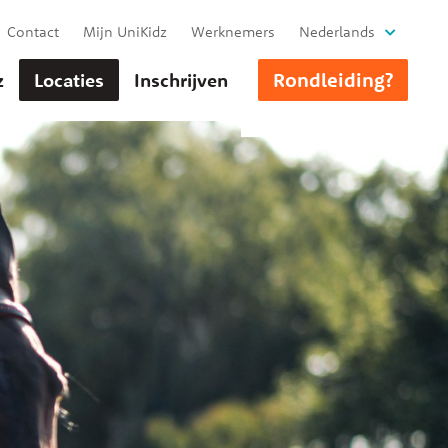
Contact
Mijn UniKidz
Werknemers
Nederlands
Rondleiding?
z
Locaties
Inschrijven