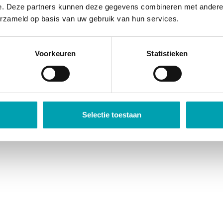
naar tweetalige opvang stijgt daardoor ook.
e. Deze partners kunnen deze gegevens combineren met andere i
erzameld op basis van uw gebruik van hun services.
Op een aantal locaties van UniKidz bieden wij tweeta
groepen communiceren in Nederlands en Engels. De k
Voorkeuren
Statistieken
gewone UniKidz programma en doen mee aan de activ
Interesse? Neem
contact
met ons op voor meer infor
Selectie toestaan