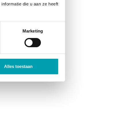
nformatie die u aan ze heeft
lige opvang aan. Deze
inderen volgen verder het
Marketing
iteiten.
matie!
Alles toestaan