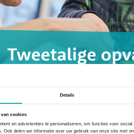
Tweetalige op
Onze tweetalige groepen communi
Nederlandse en Engelse taal.
u
Details
 van cookies
ent en advertenties te personaliseren, om functies voor social
Het aantal expats in Amsterdam is de afgelopen jare
. Ook delen we informatie over uw gebruik van onze site met on