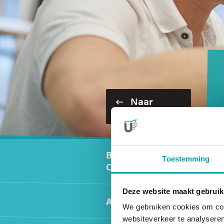
Naar
opvang
Secundair men
Buitenschoolse
Toestemming
Opvang
Deze website maakt gebruik
Activiteiten
We gebruiken cookies om cont
websiteverkeer te analyseren