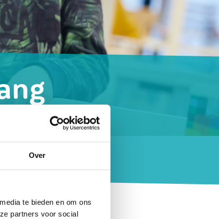
vang
ceren in de
Over
 media te bieden en om ons
n enorm gestegen. De vraag
ze partners voor social