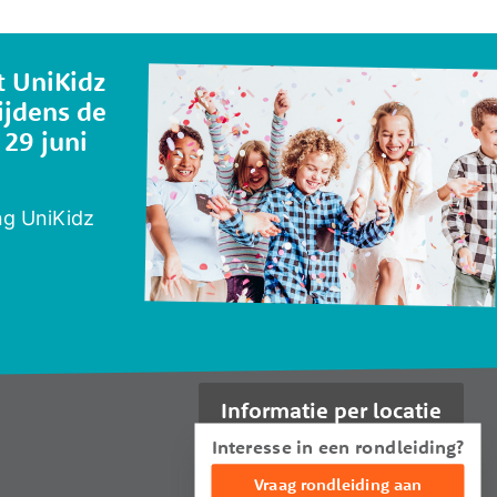
 UniKidz
ijdens de
29 juni
ng UniKidz
Informatie per locatie
Interesse in een rondleiding?
Vraag rondleiding aan