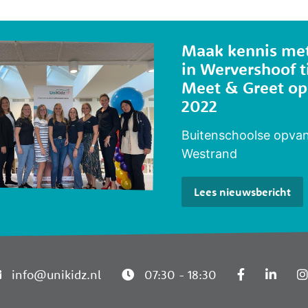
Maak kennis met
in Wervershoof t
Meet & Greet op 
2022
Buitenschoolse opva
Westrand
Lees
nieuws
bericht
info@unikidz.nl
07:30 - 18:30