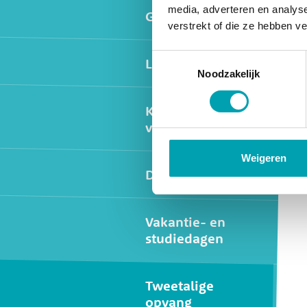
media, adverteren en analys
Gezonde voeding
verstrekt of die ze hebben v
Toestemmingsselectie
Locaties
Noodzakelijk
Kwaliteit &
veiligheid
Weigeren
Dagprogramma
Vakantie- en
studiedagen
Tweetalige
opvang