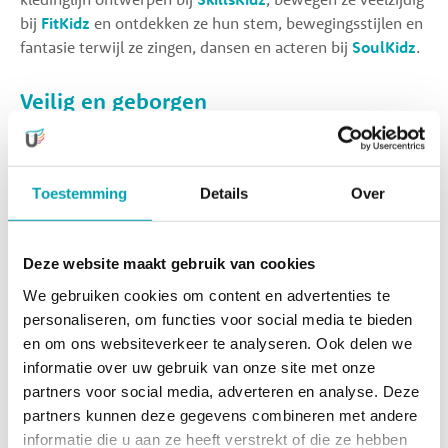
bij
FitKidz
en ontdekken ze hun stem, bewegingsstijlen en
fantasie terwijl ze zingen, dansen en acteren bij
SoulKidz
.
Veilig en geborgen
Dankzij onze aandacht voor het individuele kind voelen ze
zich vrij om hun talenten te ontwikkelen. Onze
professionele docenten en vaste pedagogisch
Toestemming
Details
Over
professionals zorgen voor een omgeving waarin kinderen
zich veilig en geborgen voelen.
Deze website maakt gebruik van cookies
We gebruiken cookies om content en advertenties te
Direct inschrijven bij UniKidz Haven
personaliseren, om functies voor social media te bieden
en om ons websiteverkeer te analyseren. Ook delen we
informatie over uw gebruik van onze site met onze
Meer weten?
partners voor social media, adverteren en analyse. Deze
Dat kan! Neem contact met ons op voor een vrijblijvend
partners kunnen deze gegevens combineren met andere
gesprek óf een rondleiding. Laat je gegevens achter en wij
informatie die u aan ze heeft verstrekt of die ze hebben