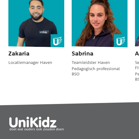
Zakaria
Sabrina
A
Locatiemanager Haven
Teamleidster Haven
Se
Fi
Pedagogisch professional
BSO
Pe
B
Widgets