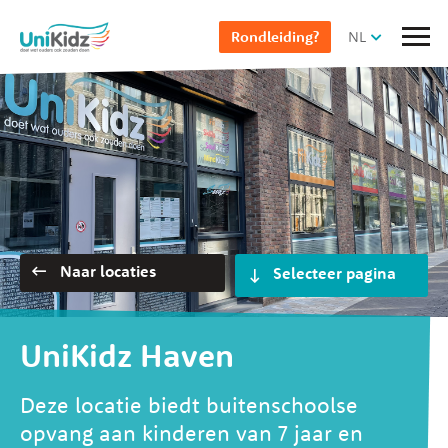
Overslaan
NL
Rondleiding?
en
naar
de
inhoud
gaan
Selecteer pagina
Naar locaties
UniKidz Haven
Deze locatie biedt buitenschoolse
opvang aan kinderen van 7 jaar en