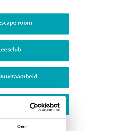
Escape room
Leesclub
Duurzaamheid
Studievaardigheden
Over