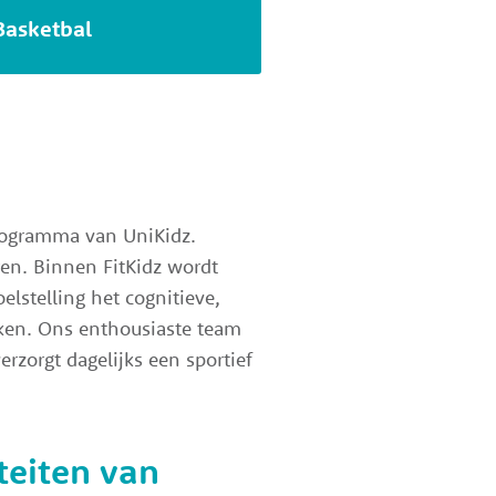
Basketbal
programma van UniKidz.
en. Binnen FitKidz wordt
lstelling het cognitieve,
rken. Ons enthousiaste team
erzorgt dagelijks een sportief
iteiten van