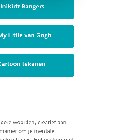
UniKidz Rangers
My Little van Gogh
Cartoon tekenen
ndere woorden, creatief aan
 manier om je mentale
elijke studies. Het werken met