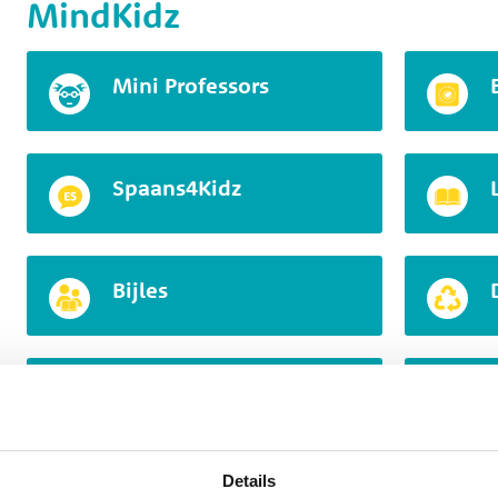
MindKidz
Mini Professors
Spaans4Kidz
Bijles
SteamKidz
Details
Lego League