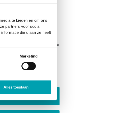
 media te bieden en om ons
n en ontstaan. Allerlei
ze partners voor social
ncentratie, samenwerken,
nformatie die u aan ze heeft
 je fantasie gebruiken.
 we binnen dit label dankbaar
Marketing
iteiten van
Alles toestaan
Dierenverzorging