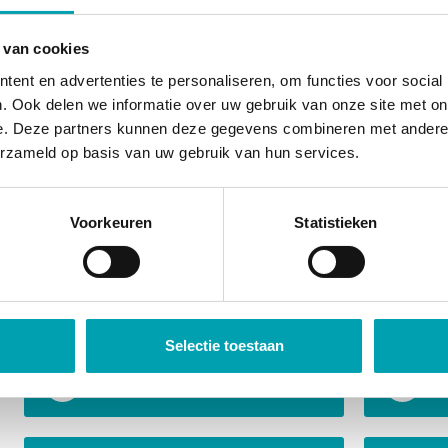
 van cookies
ent en advertenties te personaliseren, om functies voor social
Kinderen krijgen inzicht in hoe sommige dingen werke
. Ook delen we informatie over uw gebruik van onze site met on
vaardigheden komen om de hoek kijken, denk aan co
e. Deze partners kunnen deze gegevens combineren met andere i
oplossingsgericht denken, creativiteit, presenteren en
erzameld op basis van uw gebruik van hun services.
Kinderen zijn van nature nieuwsgierig en daar maken
gebruik van!
Voorkeuren
Statistieken
Een kleine greep uit de activ
SkillsKidz
Selectie toestaan
Fotocursus