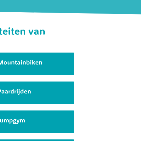
iteiten van
Mountainbiken
Paardrijden
Jumpgym