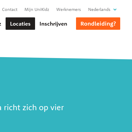
Contact
Mijn UniKidz
Werknemers
Nederlands
Rondleiding?
z
Locaties
Inschrijven
richt zich op vier