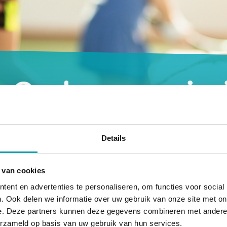
Oudercommissi
Inspectie
Details
u
Wij bouwen samen met onze oud
UniKidz. Elk jaar wordt onze opv
 van cookies
ent en advertenties te personaliseren, om functies voor social
door de GGD Inspectie Kinderopv
. Ook delen we informatie over uw gebruik van onze site met on
e. Deze partners kunnen deze gegevens combineren met andere i
erzameld op basis van uw gebruik van hun services.