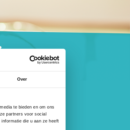
e en
Over
ercommissie aan
ang beoordeeld
 media te bieden en om ons
ang.
ze partners voor social
nformatie die u aan ze heeft