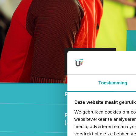
Naar
UniKidz
Westwijk
Toestemming
Secundair men
Faciliteiten
Deze website maakt gebruik
We gebruiken cookies om cont
Peuteropvang/VVE
websiteverkeer te analyseren
(2-4 jaar)
media, adverteren en analys
verstrekt of die ze hebben v