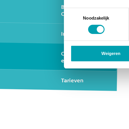
Buitenschoolse
Toestemmingsselectie
Opvang
Noodzakelijk
International
Oudercommissie
Weigeren
en Inspectie
Tarieven
Widgets