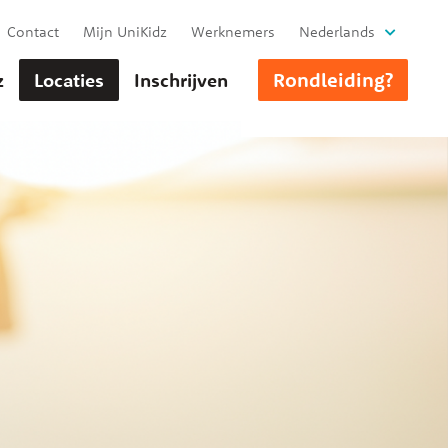
Contact
Mijn UniKidz
Werknemers
Nederlands
Rondleiding?
z
Locaties
Inschrijven