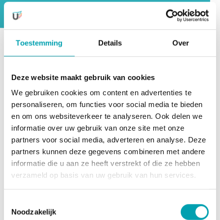
activiteitenprogramma staan.
Toestemming
Details
Over
Bij UniKidz krijg je een totaalpakket met opvang
gedurende school- en vakantiedagen. Daarbij zijn er
Deze website maakt gebruik van cookies
geen bijkomende kosten voor onze activiteiten, waar je
We gebruiken cookies om content en advertenties te
normaal als ouder voor zou betalen náást de
personaliseren, om functies voor social media te bieden
opvangkosten. Het maakt bovendien bepaalde
en om ons websiteverkeer te analyseren. Ook delen we
activiteiten toegankelijk voor kinderen die daar
informatie over uw gebruik van onze site met onze
normaal geen toegang toe zouden hebben.
partners voor social media, adverteren en analyse. Deze
partners kunnen deze gegevens combineren met andere
De tarieven bij UniKidz
informatie die u aan ze heeft verstrekt of die ze hebben
Bentinck voor 2026:
verzameld op basis van uw gebruik van hun services.
Toestemmingsselectie
Type opvang
Uurtarief
Noodzakelijk