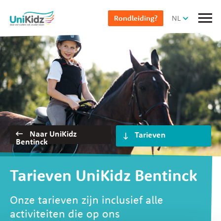
Overslaan
NL
Rondleiding?
en
naar
de
inhoud
gaan
Selecteer pagina
Naar UniKidz
Bentinck
Tarieven UniKidz Bentinck
Onze tarieven zijn inclusief alle
activiteiten die op ons