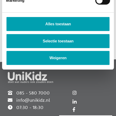
Marketing
Of course, as a parent, you want to know how the GGD
assessed our care. Take a look at the most recent
inspection report:
Alles toestaan
View BSO report
Selectie toestaan
Widgets
Weigeren
085 - 580 7000
info@unikidz.nl
07:30 - 18:30