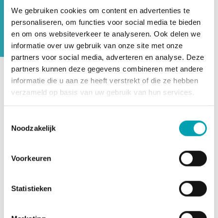
our parent committee. Every year our
We gebruiken cookies om content en advertenties te
care is assessed by the GGD Childcare
personaliseren, om functies voor social media te bieden
Inspection. oudercommissie@unikidz.nl
en om ons websiteverkeer te analyseren. Ook delen we
informatie over uw gebruik van onze site met onze
partners voor social media, adverteren en analyse. Deze
partners kunnen deze gegevens combineren met andere
informatie die u aan ze heeft verstrekt of die ze hebben
UniKidz works harmoniously with our active parent
verzameld op basis van uw gebruik van hun services.
committee. The parent committee represents the
interests of all parents of UniKidz. All questions,
Toestemmingsselectie
suggestions, ideas and comments can be submitted to the
Noodzakelijk
management through the parent committee. The goal is
to give the parents a clear voice in the care environment
of their child(ren) and to improve the care and talent
Voorkeuren
development together. Do you have questions,
suggestions, ideas or comments? Let the parent
Statistieken
committee know by sending an email to
oudercommissie@unikidz.nl
.