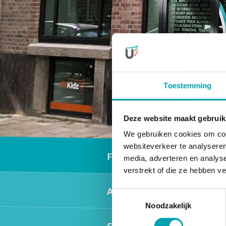
Toestemming
To UniKidz
Zuid
Deze website maakt gebruik
We gebruiken cookies om cont
Secundair men
websiteverkeer te analyseren
Facilities
media, adverteren en analys
verstrekt of die ze hebben v
After-school care
Toestemmingsselectie
Noodzakelijk
Scoolz 10+