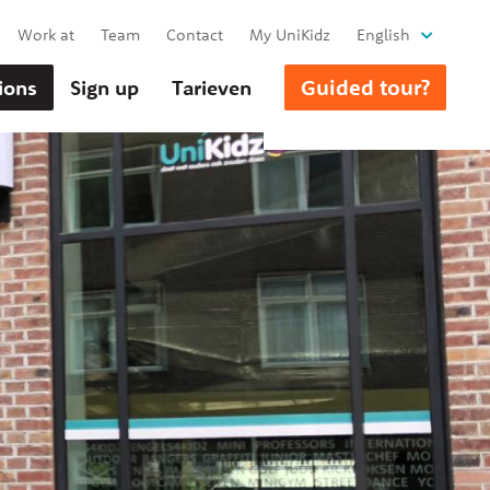
Work at
Team
Contact
My UniKidz
English
Guided tour?
ions
Sign up
Tarieven