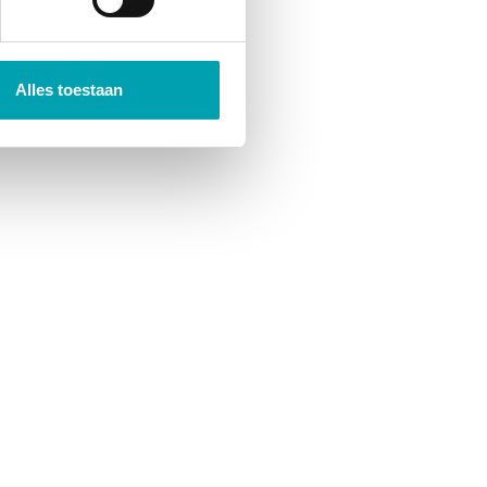
the possibilities are truly
ties:
Alles toestaan