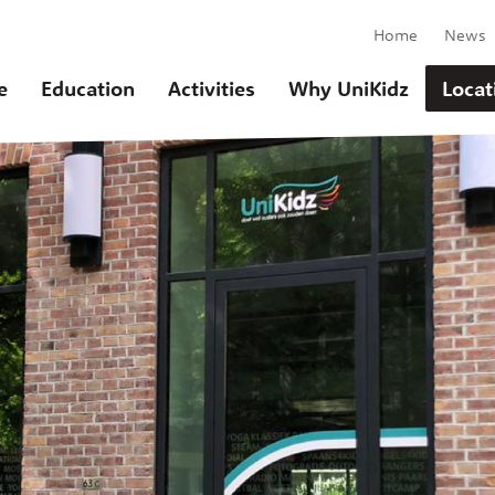
Home
News
e
Education
Activities
Why UniKidz
Locat