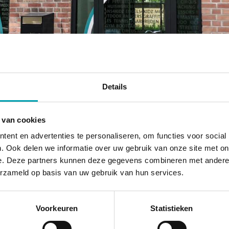
Facilities UniKi
Details
 van cookies
UniKidz Zuid is equipped for child
ent en advertenties te personaliseren, om functies voor social
years.
u
. Ook delen we informatie over uw gebruik van onze site met on
e. Deze partners kunnen deze gegevens combineren met andere i
erzameld op basis van uw gebruik van hun services.
Voorkeuren
Statistieken
This spacious, modern, and warm and welcoming loca