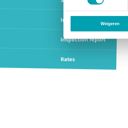
International
Weigeren
Inspection report
Rates
Widgets