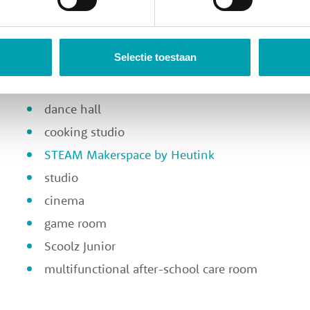
children want and need! Thanks to the various spaces, 
endless. Our children make use of the following facili
Selectie toestaan
sports hall
theatre hall
dance hall
cooking studio
STEAM Makerspace by Heutink
studio
cinema
game room
Scoolz Junior
multifunctional after-school care room