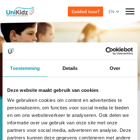
Skip
EN
Guided tour?
to
main
content
Toestemming
Details
Over
Selecteer pagina
To UniKidz Ichthus
Deze website maakt gebruik van cookies
We gebruiken cookies om content en advertenties te
personaliseren, om functies voor social media te bieden
UniKidz inspection report
en om ons websiteverkeer te analyseren. Ook delen we
informatie over uw gebruik van onze site met onze
Our childcare facilities are assessed by
partners voor social media, adverteren en analyse. Deze
the Municipal Health Service every year.
partners kunnen deze gegevens combineren met andere