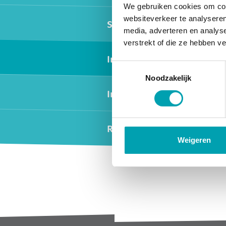
We gebruiken cookies om cont
websiteverkeer te analyseren
Scoolz 10+
media, adverteren en analys
verstrekt of die ze hebben v
International
Toestemmingsselectie
Noodzakelijk
Inspection report
Rates
Weigeren
Widgets