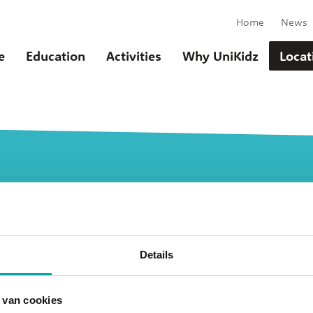
Home
News
e
Education
Activities
Why UniKidz
Locat
UniKidz Interna
u
At several locations UniKidz offers
Details
 van cookies