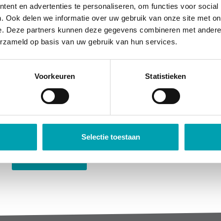
ent en advertenties te personaliseren, om functies voor social
. Ook delen we informatie over uw gebruik van onze site met on
UniKidz International makes sure children from all o
e. Deze partners kunnen deze gegevens combineren met andere i
erzameld op basis van uw gebruik van hun services.
join our extensive activity program. The bilingual g
and Dutch. Children participate in the activity program
swimming, Junior Masterchef, ballet, boxing, theater
Voorkeuren
Statistieken
and judo. Contact us for more information!
Want to know more?
Selectie toestaan
Get in touch