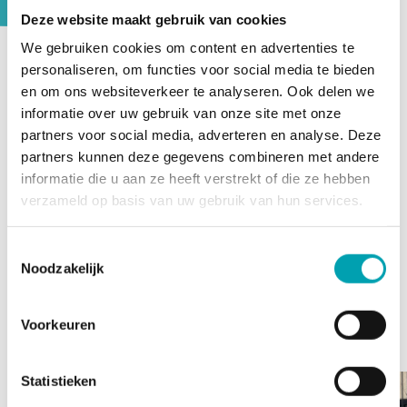
Deze website maakt gebruik van cookies
We gebruiken cookies om content en advertenties te
personaliseren, om functies voor social media te bieden
UniKidz Kade is located inside De Poseidon primary
en om ons websiteverkeer te analyseren. Ook delen we
school. This means that we have access to the school
informatie over uw gebruik van onze site met onze
facilities in addition to our own classrooms. Our children
partners voor social media, adverteren en analyse. Deze
make use of the following facilities:
partners kunnen deze gegevens combineren met andere
informatie die u aan ze heeft verstrekt of die ze hebben
pre-school, early-school education and after-
verzameld op basis van uw gebruik van hun services.
school room
Makerspace
Toestemmingsselectie
Noodzakelijk
sports hall / theatre hall / dance hall
creative studio
play area
Voorkeuren
Statistieken